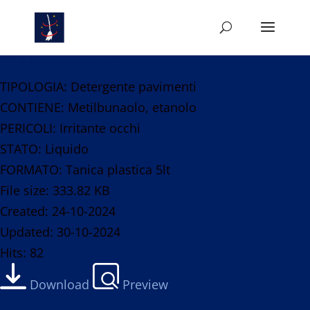
GEA Lemonpav - ST
TIPOLOGIA: Detergente pavimenti
CONTIENE: Metilbunaolo, etanolo
PERICOLI: Irritante occhi
STATO: Liquido
FORMATO: Tanica plastica 5lt
File size: 333.82 KB
Created: 24-10-2024
Updated: 30-10-2024
Hits: 82
Download
Preview