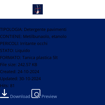
GEA Lemonpav - SDS
TIPOLOGIA: Detergente pavimenti
CONTIENE: Metilbunaolo, etanolo
PERICOLI: Irritante occhi
STATO: Liquido
FORMATO: Tanica plastica 5lt
File size: 242.57 KB
Created: 24-10-2024
Updated: 30-10-2024
Hits: 81
Download
Preview